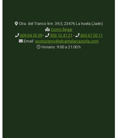
Ctra. del Tranco km. 39,5, 23476 La Iruela (Jaén)
Como llegar
609 64 53 09
-
953 12 41 21
-
630 67 20 11
Email:
ecoturismo@elcantalarcazorla.com
Horario: 9:00 a 21:00 h