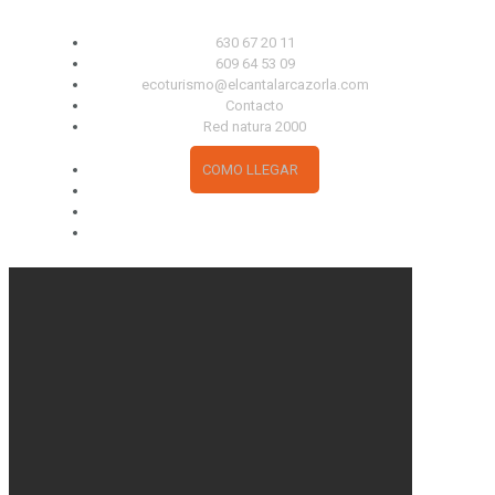
630 67 20 11
609 64 53 09
ecoturismo@elcantalarcazorla.com
Contacto
Red natura 2000
COMO LLEGAR